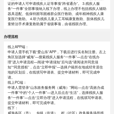
证的申请人可申请残疾人证等事项“跨省通办”。 3.残疾人服
务“一件事”全部事项纳入线下办理，线上办理不包括残疾人辅助
器具适配、低保特困等困难群众医疗救助、成年精神残疾人康
复医疗救助。 4.听力残疾儿童人工耳蜗康复救助、肢体残疾儿
童矫治手术康复救助属于省级事项，由省残联办理。
办理流程
线上APP端：
申请人需手机下载“爱山东”APP，下载后进行实名制注册。左上
角区划选择“威海”—搜索残疾人服务“一件事”—点击“在线办
理”进入申请流程—阅读“申请须知”后勾选“请阅读并同意须
知”“同意授权”，点击“立即申报”—选择户籍所在地或经常居住
地的区划后，在线填写申请表、提交申请材料，即可完成申
请。
线上PC端：
申请人需登录“山东政务服务网（威海）”网站—点击“高效办成
一件事”中的“个人一件事”—进入后点击“生活”，选择残疾人服
务“一件事”—点击“立即办理”进入申请流程，在线填写申请表、
提交申请材料，即可完成申请。
线下：
威海各区（市）、乡镇（街道）、村（社区）政务服务场所残