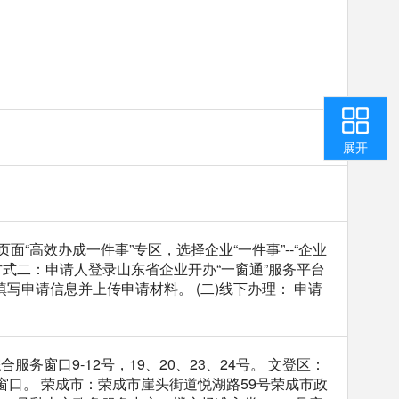
收起
返回顶部
用户中心
咨询投诉
智能问答
我要纠错
展开
，点击主页面“高效办成一件事”专区，选择企业“一件事”--“企业
方式二：申请人登录山东省企业开办“一窗通”服务平台
”,按照系统提示填写申请信息并上传申请材料。 (二)线下办理： 申请
窗口9-12号，19、20、23、24号。 文登区：
理窗口。 荣成市：荣成市崖头街道悦湖路59号荣成市政