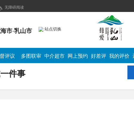
式一件事
无障碍阅读
站点切换
海市·乳山市
督评议
多图联审
中介超市
网上预约
好差评
我的评价
式一件事