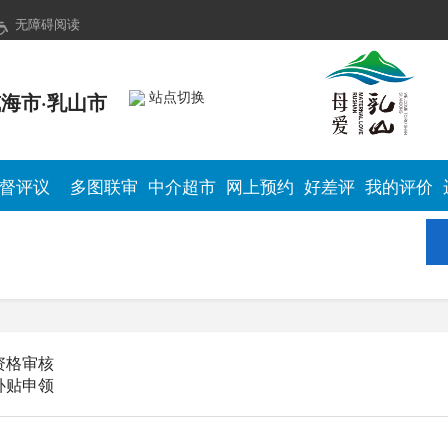
无障碍阅读
站点切换
海市·乳山市
督评议
多图联审
中介超市
网上预约
好差评
我的评价
资格审核
补贴申领