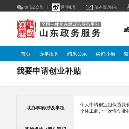
我要申请创业补贴
微信公众号
|
微博账号
|
咨询投诉邮箱
|
威
首页
办事服务
结果公示
咨询吐槽
监
我要申请创业补贴
个人申请创业担保贷款
联办事项/涉及事项
个体工商户一次性创业
实施机构（牵头部门