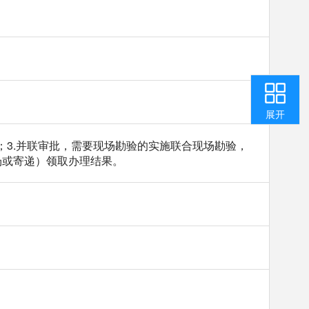
收起
返回顶部
用户中心
咨询投诉
智能问答
我要纠错
展开
理；3.并联审批，需要现场勘验的实施联合现场勘验，
场或寄递）领取办理结果。