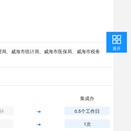
收起
返回顶部
用户中心
咨询投诉
智能问答
我要纠错
展开
理局、威海市统计局、威海市医保局、威海市税务
集成办
作日
0.5个工作日
1次