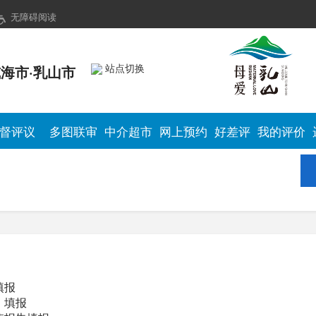
无障碍阅读
站点切换
海市·乳山市
督评议
多图联审
中介超市
网上预约
好差评
我的评价
填报
）填报