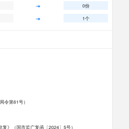
0份
1个
局令第61号）
复》（国市监广复函〔2024〕5号）