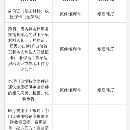
身份证（基础材料）或
原件/复印件
纸质/电子
医保卡（医保码）。
跨省、省内异地长期备
案需备案地的以下三项
材料选其一：居住证，
居民户口簿(户口簿首
原件/复印件
纸质/电子
页和本人常住人口登记
卡)，参保地工作单位
派出凭证或异地工作劳
动合同。
办理门诊慢特病病种待
遇认定应提供申请病种
原件/复印件
纸质/电子
的相关病历、检查、化
验报告
医疗费用手工报销：①
门诊费用报销应提供医
院收费票据、费用清
单、处方底方；急诊需