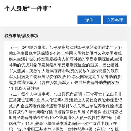
个人身后“一件事”
评价
立即办理
联办事项/涉及事项
（一）免申即办事项。1.停发高龄津贴2.停发经济困难老年人补
贴3.停发最低生活保障金4.终止特困人员救助供养5.停发困难残
疾人生活补贴6.停发重度残疾人护理补贴7.享受定期抚恤或生活
补助的优抚对象停发待遇8.享受定期抚恤金的烈属、因公牺牲
军人遗属、病故军人遗属丧葬补助费的发放9.退出现役的残疾
军人因病死亡丧葬补助费的发放10.享受国家定期生活补助的参
战参试退役军人（含在乡复员军人）去世后丧葬补助费的发放
11.残疾人证注销
（二）需个人申请事项。1.出具死亡证明（正常死亡）2.出具非
正常死亡证明3.出具火化证明4.灵活就业人员社会保险参保登记
减员5.企业养老保险待遇暂停拨付6.机关事业单位养老保险待遇
暂停拨付7.居民养老保险待遇暂停拨付8.居民养老保险注销登记
9.居民丧葬补助金申领10.企业离退休人员一次性待遇申领（退
休死亡）11.机关事业单位基本养老保险一次性待遇申领（在
职）12.企业职工基本养老保险一次性待遇申领（在职）13.机