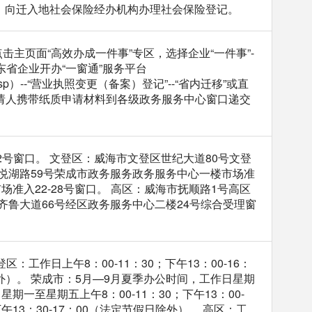
的，向迁入地社会保险经办机构办理社会保险登记。
n），点击主页面“高效办成一件事”专区，选择企业“一件事”-
东省企业开办“一窗通”服务平台
ply_manage.jsp）--“营业执照变更（备案）登记”--“省内迁移”或直
申请人携带纸质申请材料到各级政务服务中心窗口递交
2号窗口。 文登区：威海市文登区世纪大道80号文登
街道悦湖路59号荣成市政务服务政务服务中心一楼市场准
市场准入22-28号窗口。 高区：威海市抚顺路1号高区
区齐鲁大道66号经区政务服务中心二楼24号综合受理窗
：工作日上午8：00-11：30；下午13：00-16：
假日除外）。 荣成市：5月—9月夏季办公时间，工作日星期
星期一至星期五上午8：00-11：30；下午13：00-
午13：30-17：00（法定节假日除外）。 高区：工