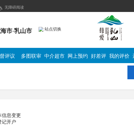
无障碍阅读
站点切换
海市·乳山市
督评议
多图联审
中介超市
网上预约
好差评
我的评价
本信息变更
登记开户