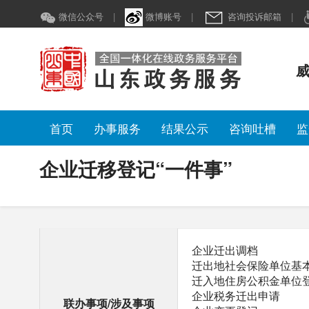
企业迁移登记“一件事”
微信公众号
|
微博账号
|
咨询投诉邮箱
|
威
首页
办事服务
结果公示
咨询吐槽
监
企业迁移登记“一件事”
企业迁出调档
迁出地社会保险单位基
迁入地住房公积金单位
企业税务迁出申请
联办事项/涉及事项