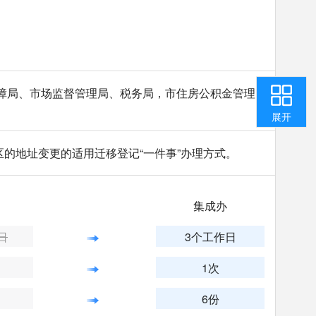
收起
障局、市场监督管理局、税务局，市住房公积金管理
返回顶部
用户中心
咨询投诉
智能问答
我要纠错
展开
的地址变更的适用迁移登记“一件事”办理方式。
集成办
日
3个工作日
1次
6份