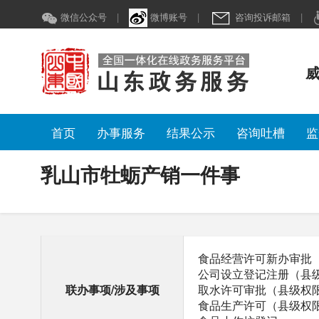
乳山市牡蛎产销一件事
微信公众号
|
微博账号
|
咨询投诉邮箱
|
威
首页
办事服务
结果公示
咨询吐槽
监
乳山市牡蛎产销一件事
食品经营许可新办审批
公司设立登记注册（县
联办事项/涉及事项
取水许可审批（县级权
食品生产许可（县级权