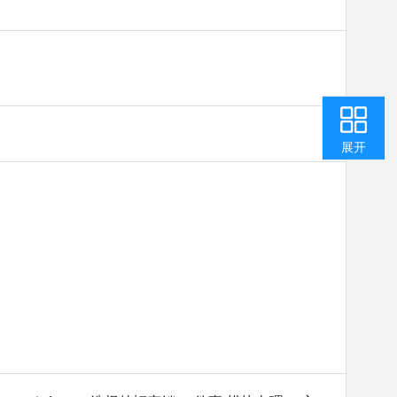
收起
返回顶部
用户中心
咨询投诉
智能问答
我要纠错
展开