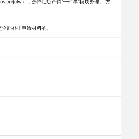
ov.cn/jcfw），选择牡蛎产销“一件事”模块办理。 方
交全部补正申请材料的。