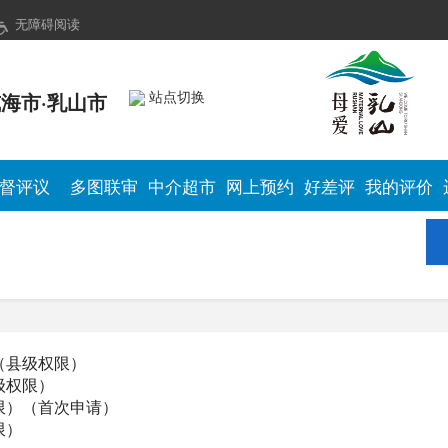
无障碍阅读
站点切换
海市·乳山市
督评议
多图联审
中介超市
网上预约
好差评
我的评价
（县级权限）
级权限）
限）（首次申请）
限）