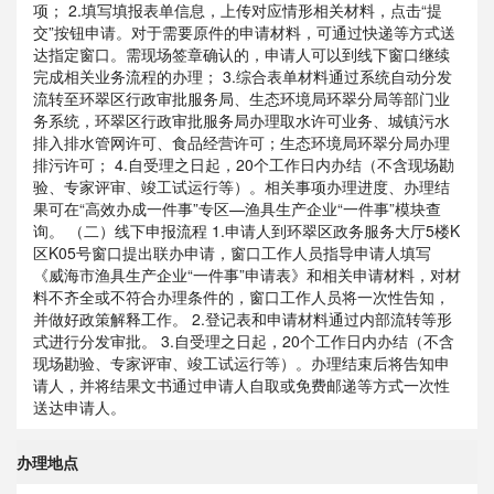
项； 2.填写填报表单信息，上传对应情形相关材料，点击“提
交”按钮申请。对于需要原件的申请材料，可通过快递等方式送
达指定窗口。需现场签章确认的，申请人可以到线下窗口继续
完成相关业务流程的办理； 3.综合表单材料通过系统自动分发
流转至环翠区行政审批服务局、生态环境局环翠分局等部门业
务系统，环翠区行政审批服务局办理取水许可业务、城镇污水
排入排水管网许可、食品经营许可；生态环境局环翠分局办理
排污许可； 4.自受理之日起，20个工作日内办结（不含现场勘
验、专家评审、竣工试运行等）。相关事项办理进度、办理结
果可在“高效办成一件事”专区—渔具生产企业“一件事”模块查
询。 （二）线下申报流程 1.申请人到环翠区政务服务大厅5楼K
区K05号窗口提出联办申请，窗口工作人员指导申请人填写
《威海市渔具生产企业“一件事”申请表》和相关申请材料，对材
料不齐全或不符合办理条件的，窗口工作人员将一次性告知，
并做好政策解释工作。 2.登记表和申请材料通过内部流转等形
式进行分发审批。 3.自受理之日起，20个工作日内办结（不含
现场勘验、专家评审、竣工试运行等）。办理结束后将告知申
请人，并将结果文书通过申请人自取或免费邮递等方式一次性
送达申请人。
办理地点