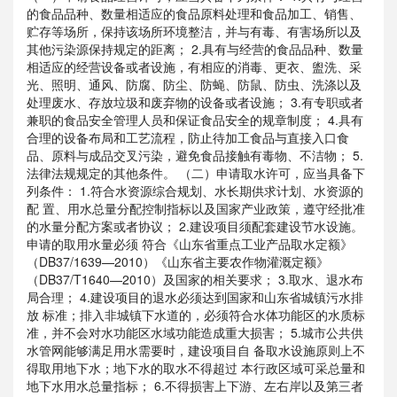
的食品品种、数量相适应的食品原料处理和食品加工、销售、
贮存等场所，保持该场所环境整洁，并与有毒、有害场所以及
其他污染源保持规定的距离； 2.具有与经营的食品品种、数量
相适应的经营设备或者设施，有相应的消毒、更衣、盥洗、采
光、照明、通风、防腐、防尘、防蝇、防鼠、防虫、洗涤以及
处理废水、存放垃圾和废弃物的设备或者设施； 3.有专职或者
兼职的食品安全管理人员和保证食品安全的规章制度； 4.具有
合理的设备布局和工艺流程，防止待加工食品与直接入口食
品、原料与成品交叉污染，避免食品接触有毒物、不洁物； 5.
法律法规规定的其他条件。 （二）申请取水许可，应当具备下
列条件： 1.符合水资源综合规划、水长期供求计划、水资源的
配 置、用水总量分配控制指标以及国家产业政策，遵守经批准
的水量分配方案或者协议； 2.建设项目须配套建设节水设施。
申请的取用水量必须 符合《山东省重点工业产品取水定额》
（DB37/1639—2010）《山东省主要农作物灌溉定额》
（DB37/T1640—2010）及国家的相关要求； 3.取水、退水布
局合理； 4.建设项目的退水必须达到国家和山东省城镇污水排
放 标准；排入非城镇下水道的，必须符合水体功能区的水质标
准，并不会对水功能区水域功能造成重大损害； 5.城市公共供
水管网能够满足用水需要时，建设项目自 备取水设施原则上不
得取用地下水；地下水的取水不得超过 本行政区域可采总量和
地下水用水总量指标； 6.不得损害上下游、左右岸以及第三者