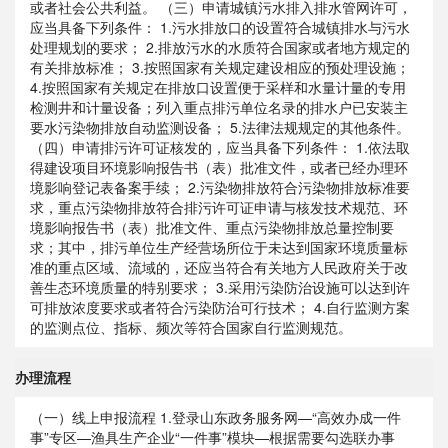
或者社会公共利益。 （三）申请城镇污水排入排水管网许可，
应当具备下列条件： 1.污水排放口的设置符合城镇排水与污水
处理规划的要求； 2.排放污水的水质符合国家或者地方规定的
有关排放标准； 3.按照国家有关规定建设相应的预处理设施；
4.按照国家有关规定在排放口设置便于采样和水量计量的专用
检测井和计量设备；列入重点排污单位名录的排水户已安装主
要水污染物排放自动监测设备； 5.法律法规规定的其他条件。
（四）申请排污许可证核发的，应当具备下列条件： 1.依法取
得建设项目环境影响报告书（表）批准文件，或者已经办理环
境影响登记表备案手续； 2.污染物排放符合污染物排放标准要
求，重点污染物排放符合排污许可证申请与核发技术规范、环
境影响报告书（表）批准文件、重点污染物排放总量控制要
求；其中，排污单位生产经营场所位于未达到国家环境质量标
准的重点区域、流域的，还应当符合有关地方人民政府关于改
善生态环境质量的特别要求； 3.采用污染防治设施可以达到许
可排放浓度要求或者符合污染防治可行技术； 4.自行监测方案
的监测点位、指标、频次等符合国家自行监测规范。
办理流程
（一）线上申报流程 1.登录山东政务服务网—“高效办成一件
事”专区—渔具生产企业“一件事”模块—根据需要勾选联办事