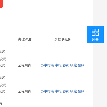
索
收起
返回顶部
用户中心
咨询投诉
智能问答
我要纠错
办理深度
所提供服务
展开
设局
设局
设局
全程网办
办事指南
申报
咨询
收藏
预约
设局
设局
设局
全程网办
办事指南
申报
咨询
收藏
预约
局