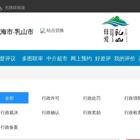
无障碍阅读
海市·乳山市
站点切换
督评议
多图联审
中介超市
网上预约
好差评
我的评价
全部
行政许可
行政处罚
行政强
行政裁决
行政确认
行政奖励
行政检
行政备案