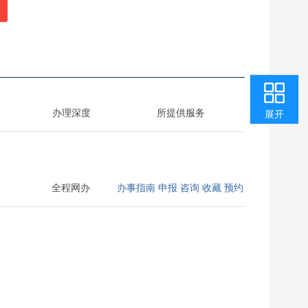
索
收起
返回顶部
用户中心
咨询投诉
智能问答
我要纠错
办理深度
所提供服务
展开
全程网办
办事指南
申报
咨询
收藏
预约