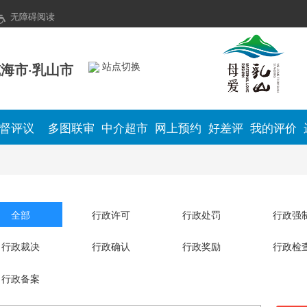
无障碍阅读
海市·乳山市
站点切换
督评议
多图联审
中介超市
网上预约
好差评
我的评价
全部
行政许可
行政处罚
行政强
行政裁决
行政确认
行政奖励
行政检
行政备案